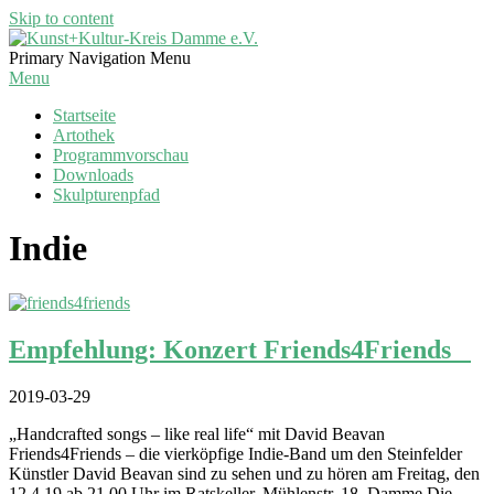
Skip to content
Kunst+Kultur-
Primary Navigation Menu
Kreis
Menu
Damme
Startseite
e.V.
Artothek
Programmvorschau
Downloads
Skulpturenpfad
Indie
Empfehlung: Konzert Friends4Friends
2019-03-29
„Handcrafted songs – like real life“ mit David Beavan
Friends4Friends – die vierköpfige Indie-Band um den Steinfelder
Künstler David Beavan sind zu sehen und zu hören am Freitag, den
12.4.19 ab 21.00 Uhr im Ratskeller, Mühlenstr. 18, Damme Die