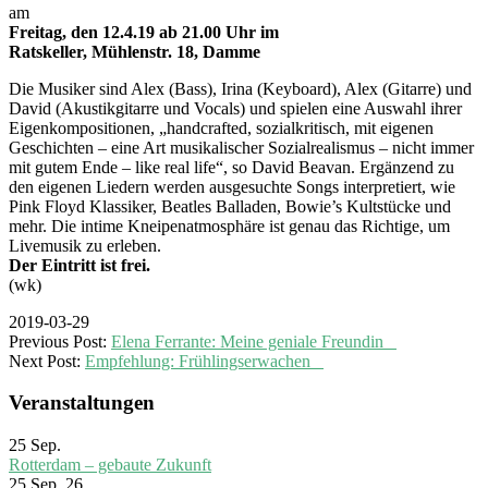
am
Freitag, den 12.4.19 ab 21.00 Uhr im
Ratskeller, Mühlenstr. 18, Damme
Die Musiker sind Alex (Bass), Irina (Keyboard), Alex (Gitarre) und
David (Akustikgitarre und Vocals) und spielen eine Auswahl ihrer
Eigenkompositionen, „handcrafted, sozialkritisch, mit eigenen
Geschichten – eine Art musikalischer Sozialrealismus – nicht immer
mit gutem Ende – like real life“, so David Beavan. Ergänzend zu
den eigenen Liedern werden ausgesuchte Songs interpretiert, wie
Pink Floyd Klassiker, Beatles Balladen, Bowie’s Kultstücke und
mehr. Die intime Kneipenatmosphäre ist genau das Richtige, um
Livemusik zu erleben.
Der Eintritt ist frei.
(wk)
2019-03-29
Previous Post:
Elena Ferrante: Meine geniale Freundin
Next Post:
Empfehlung: Frühlingserwachen
Veranstaltungen
25
Sep.
Rotterdam – gebaute Zukunft
25 Sep. 26