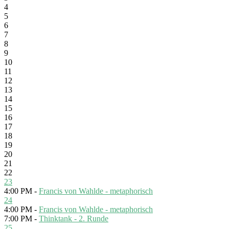
4
5
6
7
8
9
10
11
12
13
14
15
16
17
18
19
20
21
22
23
4:00 PM -
Francis von Wahlde - metaphorisch
24
4:00 PM -
Francis von Wahlde - metaphorisch
7:00 PM -
Thinktank - 2. Runde
25