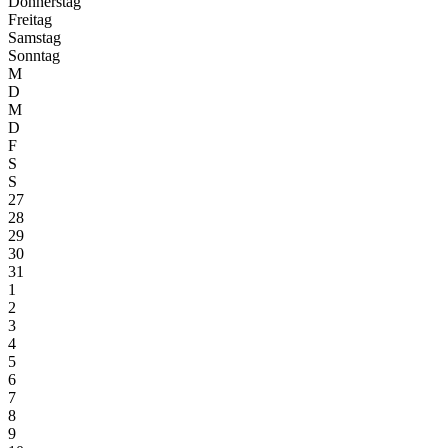
Donnerstag
Freitag
Samstag
Sonntag
M
D
M
D
F
S
S
27
28
29
30
31
1
2
3
4
5
6
7
8
9