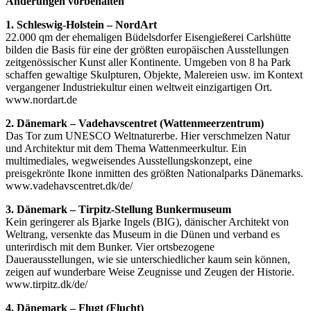
Änderungen vorbehalten
1. Schleswig-Holstein – NordArt
22.000 qm der ehemaligen Büdelsdorfer Eisengießerei Carlshütte
bilden die Basis für eine der größten europäischen Ausstellungen
zeitgenössischer Kunst aller Kontinente. Umgeben von 8 ha Park
schaffen gewaltige Skulpturen, Objekte, Malereien usw. im Kontext
vergangener Industriekultur einen weltweit einzigartigen Ort.
www.nordart.de
2. Dänemark – Vadehavscentret (Wattenmeerzentrum)
Das Tor zum UNESCO Weltnaturerbe. Hier verschmelzen Natur
und Architektur mit dem Thema Wattenmeerkultur. Ein
multimediales, wegweisendes Ausstellungskonzept, eine
preisgekrönte Ikone inmitten des größten Nationalparks Dänemarks.
www.vadehavscentret.dk/de/
3. Dänemark – Tirpitz-Stellung Bunkermuseum
Kein geringerer als Bjarke Ingels (BIG), dänischer Architekt von
Weltrang, versenkte das Museum in die Dünen und verband es
unterirdisch mit dem Bunker. Vier ortsbezogene
Dauerausstellungen, wie sie unterschiedlicher kaum sein können,
zeigen auf wunderbare Weise Zeugnisse und Zeugen der Historie.
www.tirpitz.dk/de/
4. Dänemark – Flugt (Flucht)