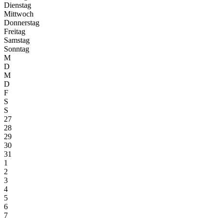
Dienstag
Mittwoch
Donnerstag
Freitag
Samstag
Sonntag
M
D
M
D
F
S
S
27
28
29
30
31
1
2
3
4
5
6
7