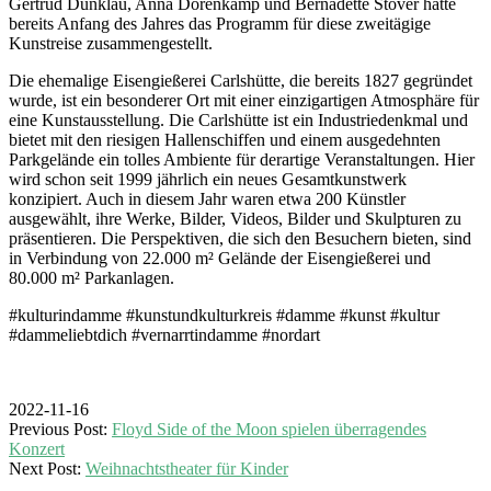
Gertrud Dunklau, Anna Dorenkamp und Bernadette Stöver hatte
bereits Anfang des Jahres das Programm für diese zweitägige
Kunstreise zusammengestellt.
Die ehemalige Eisengießerei Carlshütte, die bereits 1827 gegründet
wurde, ist ein besonderer Ort mit einer einzigartigen Atmosphäre für
eine Kunstausstellung. Die Carlshütte ist ein Industriedenkmal und
bietet mit den riesigen Hallenschiffen und einem ausgedehnten
Parkgelände ein tolles Ambiente für derartige Veranstaltungen. Hier
wird schon seit 1999 jährlich ein neues Gesamtkunstwerk
konzipiert. Auch in diesem Jahr waren etwa 200 Künstler
ausgewählt, ihre Werke, Bilder, Videos, Bilder und Skulpturen zu
präsentieren. Die Perspektiven, die sich den Besuchern bieten, sind
in Verbindung von 22.000 m² Gelände der Eisengießerei und
80.000 m² Parkanlagen.
#kulturindamme #kunstundkulturkreis #damme #kunst #kultur
#dammeliebtdich #vernarrtindamme #nordart
2022-11-16
Previous Post:
Floyd Side of the Moon spielen überragendes
Konzert
Next Post:
Weihnachtstheater für Kinder