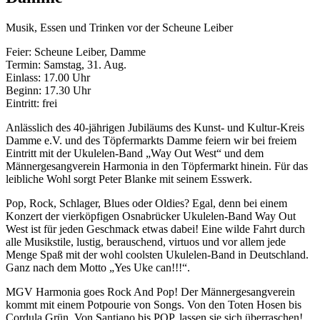
Musik, Essen und Trinken vor der Scheune Leiber
Feier: Scheune Leiber, Damme
Termin: Samstag, 31. Aug.
Einlass: 17.00 Uhr
Beginn: 17.30 Uhr
Eintritt: frei
Anlässlich des 40-jährigen Jubiläums des Kunst- und Kultur-Kreis
Damme e.V. und des Töpfermarkts Damme feiern wir bei freiem
Eintritt mit der Ukulelen-Band „Way Out West“ und dem
Männergesangverein Harmonia in den Töpfermarkt hinein. Für das
leibliche Wohl sorgt Peter Blanke mit seinem Esswerk.
Pop, Rock, Schlager, Blues oder Oldies? Egal, denn bei einem
Konzert der vierköpfigen Osnabrücker Ukulelen-Band Way Out
West ist für jeden Geschmack etwas dabei! Eine wilde Fahrt durch
alle Musikstile, lustig, berauschend, virtuos und vor allem jede
Menge Spaß mit der wohl coolsten Ukulelen-Band in Deutschland.
Ganz nach dem Motto „Yes Uke can!!!“.
MGV Harmonia goes Rock And Pop! Der Männergesangverein
kommt mit einem Potpourie von Songs. Von den Toten Hosen bis
Cordula Grün, Von Santiano bis POP, lassen sie sich überraschen!