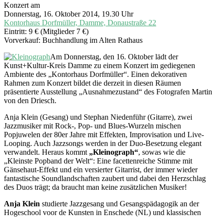
Konzert am
Donnerstag, 16. Oktober 2014, 19.30 Uhr
Kontorhaus Dorfmüller, Damme, Donaustraße 22
Eintritt: 9 € (Mitglieder 7 €)
Vorverkauf: Buchhandlung im Alten Rathaus
Am Donnerstag, den 16. Oktober lädt der
Kunst+Kultur-Kreis Damme zu einem Konzert im gediegenen
Ambiente des „Kontorhaus Dorfmüller“. Einen dekorativen
Rahmen zum Konzert bildet die derzeit in diesen Räumen
präsentierte Ausstellung „Ausnahmezustand“ des Fotografen Martin
von den Driesch.
Anja Klein (Gesang) und Stephan Niedenführ (Gitarre), zwei
Jazzmusiker mit Rock-, Pop- und Blues-Wurzeln mischen
Popjuwelen der 80er Jahre mit Effekten, Improvisation und Live-
Looping. Auch Jazzsongs werden in der Duo-Besetzung elegant
verwandelt. Heraus kommt
„Kleinograph“
, sowas wie die
„Kleinste Popband der Welt“: Eine facettenreiche Stimme mit
Gänsehaut-Effekt und ein versierter Gitarrist, der immer wieder
fantastische Soundlandschaften zaubert und dabei den Herzschlag
des Duos trägt; da braucht man keine zusätzlichen Musiker!
Anja Klein
studierte Jazzgesang und Gesangspädagogik an der
Hogeschool voor de Kunsten in Enschede (NL) und klassischen