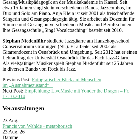
Gesang/Musikpädagogik an der Musikakademie in Kassel. Seit
etwa 15 Jahren singt sie in verschiedenen Bands, Jazzcombos, im
Duo und Solo am Piano. Anja Klein ist seit 2001 als freischaffende
Sängerin und Gesangspädagogin tätig. Sie arbeitet als Dozentin für
Stimme und Gesang an verschiedenen Musik- und Berufsschulen.
Ihre Gesangsschule „Sing! Vocalcoaching“ besteht seit 2010.
Stephan Niedenführ
studierte Jazzgitarre am Hanzehogeschool
Conservatorium Groningen (NL). Er arbeitet seit 2002 als
Gitarrendozent in Osnabrück und Umgebung. Seit 2012 hat er einen
Lehrauftrag der Universität Osnabrück für das Fach Jazz-Gitarre.
Als viels(a)itiger Musiker spielt Stephan Niedenführ seit 25 Jahren
in diversen Bands von Rock bis Jazz.
2014-
Previous Post:
Fotografischer Blick auf Menschen
10-
im „Ausnahmezustand“
12
Next Post:
Empfehlung: LiveMusic mit Yonder the Dragon – Fr.
17.10.2014
Veranstaltungen
23
Aug.
Francis von Wahlde - metaphorisch
23 Aug. 26
Damme