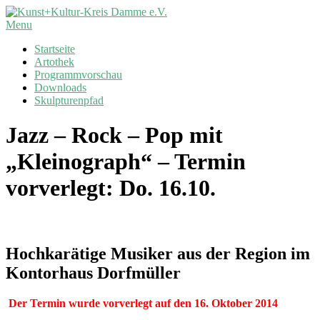
Skip
to
Kunst+Kultur-
Primary
Menu
content
Kreis
Navigation
Startseite
Damme
Menu
Artothek
e.V.
Programmvorschau
Downloads
Skulpturenpfad
Jazz – Rock – Pop mit
„Kleinograph“ – Termin
vorverlegt: Do. 16.10.
Hochkarätige Musiker aus der Region im
Kontorhaus Dorfmüller
Der Termin wurde vorverlegt auf den 16. Oktober 2014