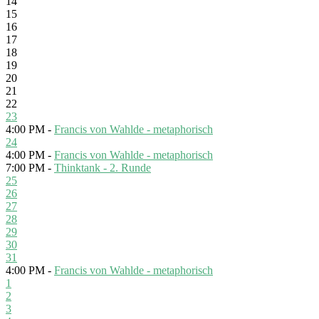
14
15
16
17
18
19
20
21
22
23
4:00 PM -
Francis von Wahlde - metaphorisch
24
4:00 PM -
Francis von Wahlde - metaphorisch
7:00 PM -
Thinktank - 2. Runde
25
26
27
28
29
30
31
4:00 PM -
Francis von Wahlde - metaphorisch
1
2
3