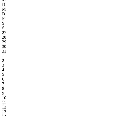
D
M
D
F
S
S
27
28
29
30
31
1
2
3
4
5
6
7
8
9
10
11
12
13