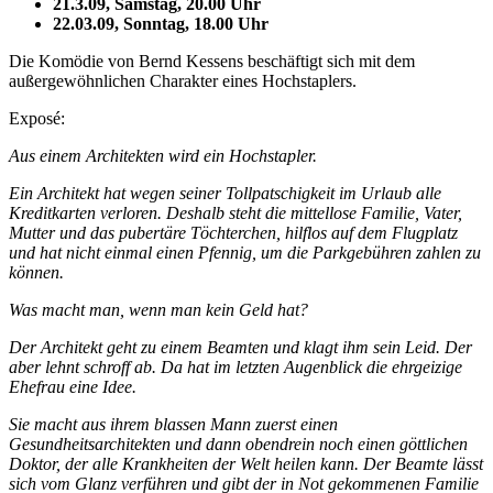
21.3.09, Samstag, 20.00 Uhr
22.03.09, Sonntag, 18.00 Uhr
Die Komödie von Bernd Kessens beschäftigt sich mit dem
außergewöhnlichen Charakter eines Hochstaplers.
Exposé:
Aus einem Architekten wird ein Hochstapler.
Ein Architekt hat wegen seiner Tollpatschigkeit im Urlaub alle
Kreditkarten verloren. Deshalb steht die mittellose Familie, Vater,
Mutter und das pubertäre Töchterchen, hilflos auf dem Flugplatz
und hat nicht einmal einen Pfennig, um die Parkgebühren zahlen zu
können.
Was macht man, wenn man kein Geld hat?
Der Architekt geht zu einem Beamten und klagt ihm sein Leid. Der
aber lehnt schroff ab. Da hat im letzten Augenblick die ehrgeizige
Ehefrau eine Idee.
Sie macht aus ihrem blassen Mann zuerst einen
Gesundheitsarchitekten und dann obendrein noch einen göttlichen
Doktor, der alle Krankheiten der Welt heilen kann. Der Beamte lässt
sich vom Glanz verführen und gibt der in Not gekommenen Familie