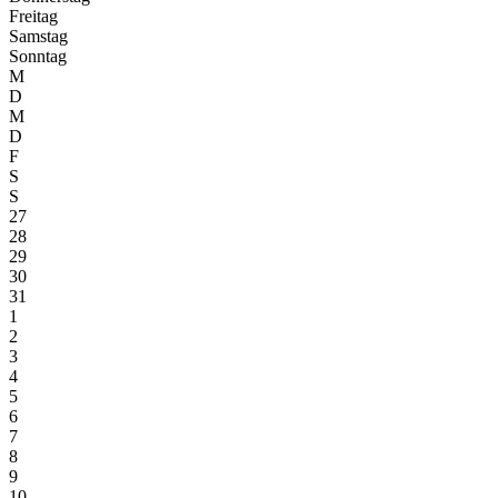
Freitag
Samstag
Sonntag
M
D
M
D
F
S
S
27
28
29
30
31
1
2
3
4
5
6
7
8
9
10