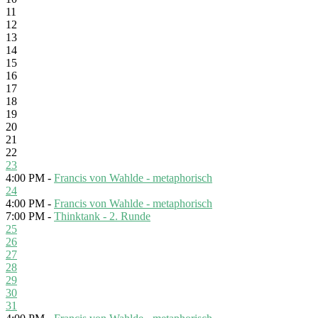
11
12
13
14
15
16
17
18
19
20
21
22
23
4:00 PM -
Francis von Wahlde - metaphorisch
24
4:00 PM -
Francis von Wahlde - metaphorisch
7:00 PM -
Thinktank - 2. Runde
25
26
27
28
29
30
31