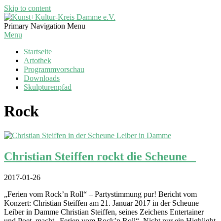
Skip to content
Kunst+Kultur-
Primary Navigation Menu
Kreis
Menu
Damme
Startseite
e.V.
Artothek
Programmvorschau
Downloads
Skulpturenpfad
Rock
Christian Steiffen rockt die Scheune
2017-01-26
„Ferien vom Rock’n Roll“ – Partystimmung pur! Bericht vom
Konzert: Christian Steiffen am 21. Januar 2017 in der Scheune
Leiber in Damme Christian Steiffen, seines Zeichens Entertainer
und Poet, macht „Ferien vom Rock’n Roll“. Nicht nur ein Highlight