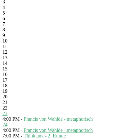
3
4
5
6
7
8
9
10
11
12
13
14
15
16
17
18
19
20
21
22
23
4:00 PM -
Francis von Wahlde - metaphorisch
24
4:00 PM -
Francis von Wahlde - metaphorisch
7:00 PM -
Thinktank - 2. Runde