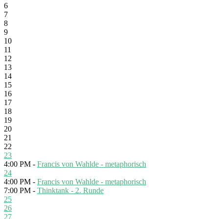
6
7
8
9
10
11
12
13
14
15
16
17
18
19
20
21
22
23
4:00 PM -
Francis von Wahlde - metaphorisch
24
4:00 PM -
Francis von Wahlde - metaphorisch
7:00 PM -
Thinktank - 2. Runde
25
26
27