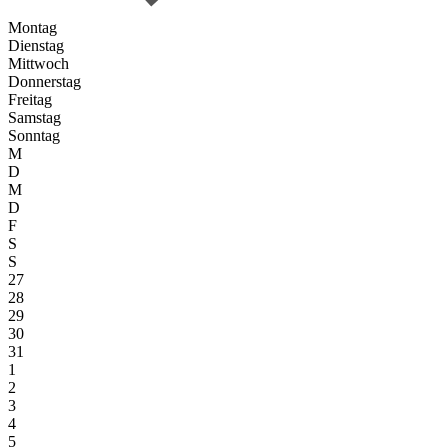
Montag
Dienstag
Mittwoch
Donnerstag
Freitag
Samstag
Sonntag
M
D
M
D
F
S
S
27
28
29
30
31
1
2
3
4
5