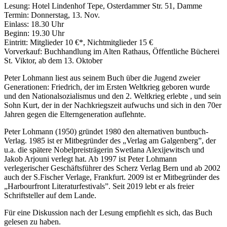
Lesung: Hotel Lindenhof Tepe, Osterdammer Str. 51, Damme
Termin: Donnerstag, 13. Nov.
Einlass: 18.30 Uhr
Beginn: 19.30 Uhr
Eintritt: Mitglieder 10 €*, Nichtmitglieder 15 €
Vorverkauf: Buchhandlung im Alten Rathaus, Öffentliche Bücherei
St. Viktor, ab dem 13. Oktober
Peter Lohmann liest aus seinem Buch über die Jugend zweier
Generationen: Friedrich, der im Ersten Weltkrieg geboren wurde
und den Nationalsozialismus und den 2. Weltkrieg erlebte , und sein
Sohn Kurt, der in der Nachkriegszeit aufwuchs und sich in den 70er
Jahren gegen die Elterngeneration auflehnte.
Peter Lohmann (1950) gründet 1980 den alternativen buntbuch-
Verlag. 1985 ist er Mitbegründer des „Verlag am Galgenberg”, der
u.a. die spätere Nobelpreisträgerin Swetlana Alexijewitsch und
Jakob Arjouni verlegt hat. Ab 1997 ist Peter Lohmann
verlegerischer Geschäftsführer des Scherz Verlag Bern und ab 2002
auch der S.Fischer Verlage, Frankfurt. 2009 ist er Mitbegründer des
„Harbourfront Literaturfestivals”. Seit 2019 lebt er als freier
Schriftsteller auf dem Lande.
Für eine Diskussion nach der Lesung empfiehlt es sich, das Buch
gelesen zu haben.