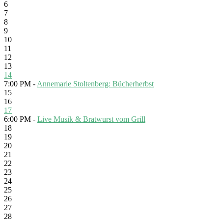
6
7
8
9
10
11
12
13
14
7:00 PM -
Annemarie Stoltenberg: Bücherherbst
15
16
17
6:00 PM -
Live Musik & Bratwurst vom Grill
18
19
20
21
22
23
24
25
26
27
28