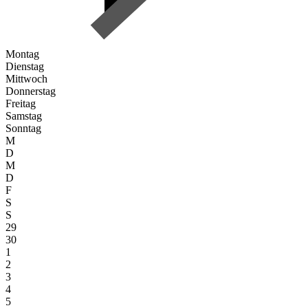
Montag
Dienstag
Mittwoch
Donnerstag
Freitag
Samstag
Sonntag
M
D
M
D
F
S
S
29
30
1
2
3
4
5