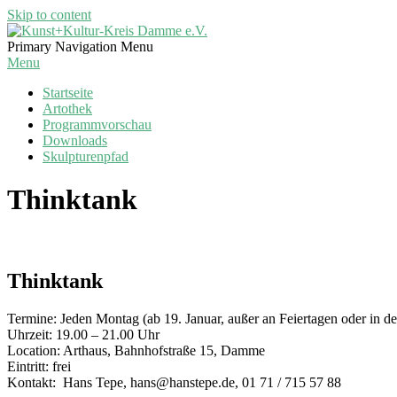
Skip to content
Kunst+Kultur-
Primary Navigation Menu
Kreis
Menu
Damme
Startseite
e.V.
Artothek
Programmvorschau
Downloads
Skulpturenpfad
Thinktank
Thinktank
Termine: Jeden Montag (ab 19. Januar, außer an Feiertagen oder in de
Uhrzeit: 19.00 – 21.00 Uhr
Location: Arthaus, Bahnhofstraße 15, Damme
Eintritt: frei
Kontakt: Hans Tepe, hans@hanstepe.de, 01 71 / 715 57 88