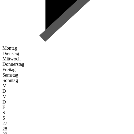
Montag
Dienstag
Mittwoch
Donnerstag
Freitag
Samstag
Sonntag
M
D
M
D
F
S
S
27
28