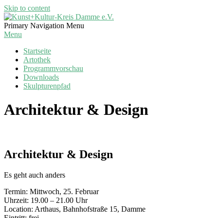
Skip to content
Kunst+Kultur-
Primary Navigation Menu
Kreis
Menu
Damme
Startseite
e.V.
Artothek
Programmvorschau
Downloads
Skulpturenpfad
Architektur & Design
Architektur & Design
Es geht auch anders
Termin: Mittwoch, 25. Februar
Uhrzeit: 19.00 – 21.00 Uhr
Location: Arthaus, Bahnhofstraße 15, Damme
Eintritt: frei