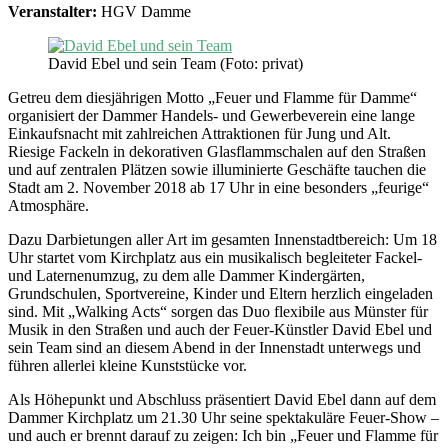
Veranstalter:
HGV Damme
David Ebel und sein Team (Foto: privat)
Getreu dem diesjährigen Motto „Feuer und Flamme für Damme“
organisiert der Dammer Handels- und Gewerbeverein eine lange
Einkaufsnacht mit zahlreichen Attraktionen für Jung und Alt.
Riesige Fackeln in dekorativen Glasflammschalen auf den Straßen
und auf zentralen Plätzen sowie illuminierte Geschäfte tauchen die
Stadt am 2. November 2018 ab 17 Uhr in eine besonders „feurige“
Atmosphäre.
Dazu Darbietungen aller Art im gesamten Innenstadtbereich: Um 18
Uhr startet vom Kirchplatz aus ein musikalisch begleiteter Fackel-
und Laternenumzug, zu dem alle Dammer Kindergärten,
Grundschulen, Sportvereine, Kinder und Eltern herzlich eingeladen
sind. Mit „Walking Acts“ sorgen das Duo flexibile aus Münster für
Musik in den Straßen und auch der Feuer-Künstler David Ebel und
sein Team sind an diesem Abend in der Innenstadt unterwegs und
führen allerlei kleine Kunststücke vor.
Als Höhepunkt und Abschluss präsentiert David Ebel dann auf dem
Dammer Kirchplatz um 21.30 Uhr seine spektakuläre Feuer-Show –
und auch er brennt darauf zu zeigen: Ich bin „Feuer und Flamme für