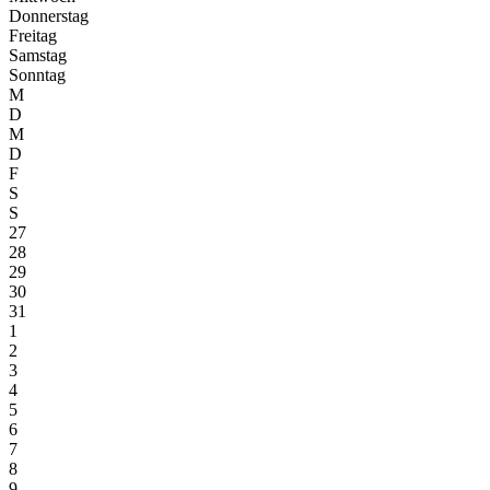
Donnerstag
Freitag
Samstag
Sonntag
M
D
M
D
F
S
S
27
28
29
30
31
1
2
3
4
5
6
7
8
9