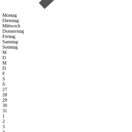
Montag
Dienstag
Mittwoch
Donnerstag
Freitag
Samstag
Sonntag
M
D
M
D
F
S
S
27
28
29
30
31
1
2
3
4