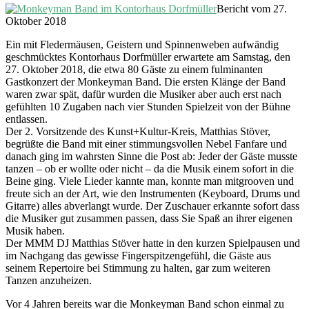
Bericht vom 27.
Oktober 2018
Ein mit Fledermäusen, Geistern und Spinnenweben aufwändig
geschmücktes Kontorhaus Dorfmüller erwartete am Samstag, den
27. Oktober 2018, die etwa 80 Gäste zu einem fulminanten
Gastkonzert der Monkeyman Band. Die ersten Klänge der Band
waren zwar spät, dafür wurden die Musiker aber auch erst nach
gefühlten 10 Zugaben nach vier Stunden Spielzeit von der Bühne
entlassen.
Der 2. Vorsitzende des Kunst+Kultur-Kreis, Matthias Stöver,
begrüßte die Band mit einer stimmungsvollen Nebel Fanfare und
danach ging im wahrsten Sinne die Post ab: Jeder der Gäste musste
tanzen – ob er wollte oder nicht – da die Musik einem sofort in die
Beine ging. Viele Lieder kannte man, konnte man mitgrooven und
freute sich an der Art, wie den Instrumenten (Keyboard, Drums und
Gitarre) alles abverlangt wurde. Der Zuschauer erkannte sofort dass
die Musiker gut zusammen passen, dass Sie Spaß an ihrer eigenen
Musik haben.
Der MMM DJ Matthias Stöver hatte in den kurzen Spielpausen und
im Nachgang das gewisse Fingerspitzengefühl, die Gäste aus
seinem Repertoire bei Stimmung zu halten, gar zum weiteren
Tanzen anzuheizen.
Vor 4 Jahren bereits war die Monkeyman Band schon einmal zu