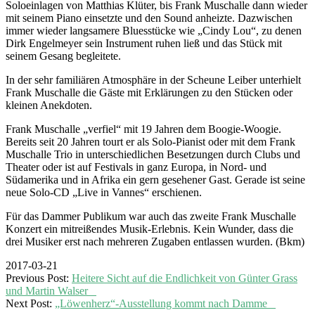
Soloeinlagen von Matthias Klüter, bis Frank Muschalle dann wieder
mit seinem Piano einsetzte und den Sound anheizte. Dazwischen
immer wieder langsamere Bluesstücke wie „Cindy Lou“, zu denen
Dirk Engelmeyer sein Instrument ruhen ließ und das Stück mit
seinem Gesang begleitete.
In der sehr familiären Atmosphäre in der Scheune Leiber unterhielt
Frank Muschalle die Gäste mit Erklärungen zu den Stücken oder
kleinen Anekdoten.
Frank Muschalle „verfiel“ mit 19 Jahren dem Boogie-Woogie.
Bereits seit 20 Jahren tourt er als Solo-Pianist oder mit dem Frank
Muschalle Trio in unterschiedlichen Besetzungen durch Clubs und
Theater oder ist auf Festivals in ganz Europa, in Nord- und
Südamerika und in Afrika ein gern gesehener Gast. Gerade ist seine
neue Solo-CD „Live in Vannes“ erschienen.
Für das Dammer Publikum war auch das zweite Frank Muschalle
Konzert ein mitreißendes Musik-Erlebnis. Kein Wunder, dass die
drei Musiker erst nach mehreren Zugaben entlassen wurden. (Bkm)
2017-03-21
Previous Post:
Heitere Sicht auf die Endlichkeit von Günter Grass
und Martin Walser
Next Post:
„Löwenherz“-Ausstellung kommt nach Damme