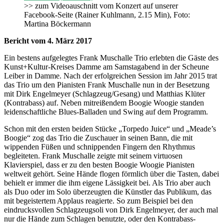
>> zum Videoauschnitt vom Konzert auf unserer
Facebook-Seite (Rainer Kuhlmann, 2.15 Min), Foto:
Martina Böckermann
Bericht vom 4. März 2017
Ein bestens aufgelegtes Frank Muschalle Trio erlebten die Gäste des
Kunst+Kultur-Kreises Damme am Samstagabend in der Scheune
Leiber in Damme. Nach der erfolgreichen Session im Jahr 2015 trat
das Trio um den Pianisten Frank Muschalle nun in der Besetzung
mit Dirk Engelmeyer (Schlagzeug/Gesang) und Matthias Klüter
(Kontrabass) auf. Neben mitreißendem Boogie Woogie standen
leidenschaftliche Blues-Balladen und Swing auf dem Programm.
Schon mit den ersten beiden Stücke „Torpedo Juice“ und „Meade’s
Boogie“ zog das Trio die Zuschauer in seinen Bann, die mit
wippenden Füßen und schnippenden Fingern den Rhythmus
begleiteten. Frank Muschalle zeigte mit seinem virtuosen
Klavierspiel, dass er zu den besten Boogie Woogie Pianisten
weltweit gehört. Seine Hände flogen förmlich über die Tasten, dabei
behielt er immer die ihm eigene Lässigkeit bei. Als Trio aber auch
als Duo oder im Solo überzeugten die Künstler das Publikum, das
mit begeistertem Applaus reagierte. So zum Beispiel bei den
eindrucksvollen Schlagzeugsoli von Dirk Engelmeyer, der auch mal
nur die Hände zum Schlagen benutzte, oder den Kontrabass-