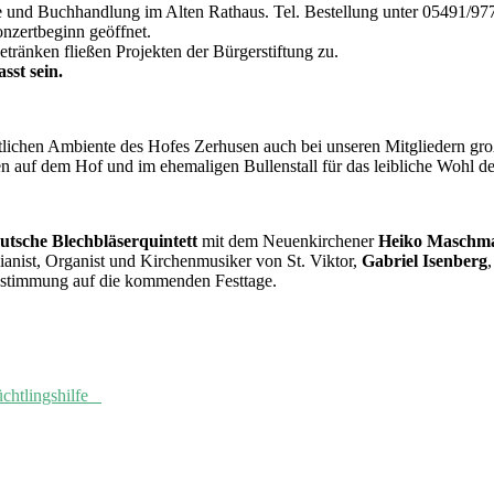
Buchhandlung im Alten Rathaus. Tel. Bestellung unter 05491/9779
nzertbeginn geöffnet.
tränken fließen Projekten der Bürgerstiftung zu.
sst sein.
htlichen Ambiente des Hofes Zerhusen auch bei unseren Mitgliedern gr
auf dem Hof und im ehemaligen Bullenstall für das leibliche Wohl de
utsche Blechbläserquintett
mit dem Neuenkirchener
Heiko Maschm
anist, Organist und Kirchenmusiker von St. Viktor,
Gabriel Isenberg
instimmung auf die kommenden Festtage.
lüchtlingshilfe