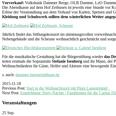
Vorverkauf:
Volksbank Dammer Berge, OLB Damme, LzO Damme und 
Die Abendkasse auf dem Hof Zerhusen ist jeweils eine Stunde vor Ko
Erlöse der Veranstaltung aus dem Verkauf von Karten, Speisen und Ge
Kleidung und Schuhwerk sollten dem winterlichen Wetter angepa
Jährlich findet das Stiftungskonzert im stimmungsvollen vorweihnac
Nebengebäude und die Scheune weihnachtlich geschmückt und sorgen 
Für die musikalische Gestaltung hat die Bürgerstiftung wieder
das De
treten erstmals die Sopranistin
Stefanie Isenberg
und ihr Mann, der Pi
Weihnachtsliedern für Gäste, Helfer und Akteure eine bewegende E
s. auch:
dammer-buergerstiftung.de
2015-11-18
Previous Post:
Start in die Weihnachtszeit mit Pippi Langstrumpf
Next Post:
Empfehlung: Party-Nächte / Familientag für die Caritas F
Veranstaltungen
25
Sep.