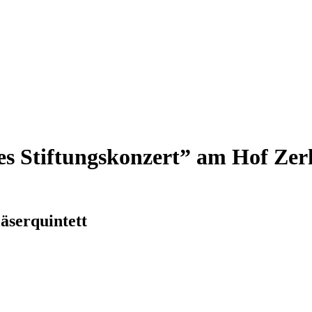
es Stiftungskonzert” am Hof Z
äserquintett