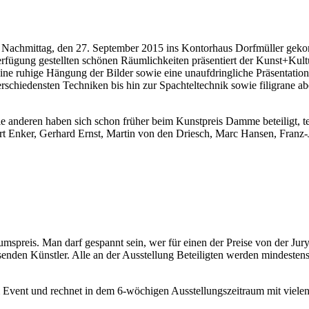
g Nachmittag, den 27. September 2015 ins Kontorhaus Dorfmüller ge
fügung gestellten schönen Räumlichkeiten präsentiert der Kunst+Kultu
eine ruhige Hängung der Bilder sowie eine unaufdringliche Präsentatio
verschiedensten Techniken bis hin zur Spachteltechnik sowie filigrane 
 anderen haben sich schon früher beim Kunstpreis Damme beteiligt, teil
Enker, Gerhard Ernst, Martin von den Driesch, Marc Hansen, Franz-Jos
mspreis. Man darf gespannt sein, wer für einen der Preise von der Ju
senden Künstler. Alle an der Ausstellung Beteiligten werden mindeste
m Event und rechnet in dem 6-wöchigen Ausstellungszeitraum mit viele