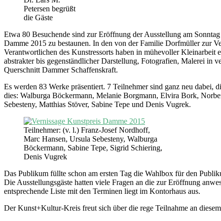
Petersen begrüßt
die Gäste
Etwa 80 Besuchende sind zur Eröffnung der Ausstellung am Sonnta
Damme 2015 zu bestaunen. In den von der Familie Dorfmüller zur Ver
Verantwortlichen des Kunstressorts haben in mühevoller Kleinarbeit 
abstrakter bis gegenständlicher Darstellung, Fotografien, Malerei in 
Querschnitt Dammer Schaffenskraft.
Es werden 83 Werke präsentiert. 7 Teilnehmer sind ganz neu dabei, die
dies: Walburga Böckermann, Melanie Borgmann, Elvira Bork, Norbert 
Sebesteny, Matthias Stöver, Sabine Tepe und Denis Vugrek.
Teilnehmer: (v. l.) Franz-Josef Nordhoff,
Marc Hansen, Ursula Sebesteny, Walburga
Böckermann, Sabine Tepe, Sigrid Schiering,
Denis Vugrek
Das Publikum füllte schon am ersten Tag die Wahlbox für den Publiku
Die Ausstellungsgäste hatten viele Fragen an die zur Eröffnung anwe
entsprechende Liste mit den Terminen liegt im Kontorhaus aus.
Der Kunst+Kultur-Kreis freut sich über die rege Teilnahme an diese