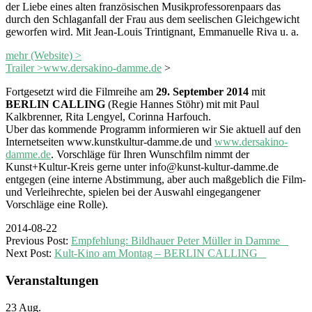
der Liebe eines alten französischen Musikprofessorenpaars das
durch den Schlaganfall der Frau aus dem seelischen Gleichgewicht
geworfen wird. Mit Jean-Louis Trintignant, Emmanuelle Riva u. a.
mehr (Website) >
Trailer >
www.dersakino-damme.de
>
Fortgesetzt wird die Filmreihe am
29. September 2014
mit
BERLIN CALLING
(Regie Hannes Stöhr) mit mit Paul
Kalkbrenner, Rita Lengyel, Corinna Harfouch.
Uber das kommende Programm informieren wir Sie aktuell auf den
Internetseiten www.kunstkultur-damme.de und
www.dersakino-
damme.de
. Vorschläge für Ihren Wunschfilm nimmt der
Kunst+Kultur-Kreis gerne unter info@kunst-kultur-damme.de
entgegen (eine interne Abstimmung, aber auch maßgeblich die Film-
und Verleihrechte, spielen bei der Auswahl eingegangener
Vorschläge eine Rolle).
2014-08-22
Previous Post:
Empfehlung: Bildhauer Peter Müller in Damme
Next Post:
Kult-Kino am Montag – BERLIN CALLING
Veranstaltungen
23
Aug.