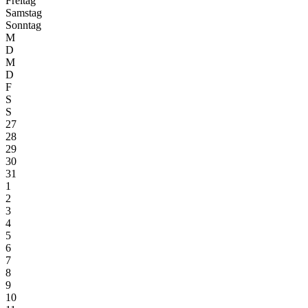
Freitag
Samstag
Sonntag
M
D
M
D
F
S
S
27
28
29
30
31
1
2
3
4
5
6
7
8
9
10