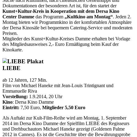
Suche nach Kultfilmen, nach cineastischen Geheimtipps und
Dokumentationen der besonderen Art ist, für den startet der
Kunst+Kultur-Kreis in Kooperation mit dem Dersa Kino
Center Damme
das Programm
„Kultkino am Montag“
. Jeden 2.
Montag bieten wir Programmkino in der komfortablen Atmosphäre
der Dersa Kinosäle bei bequemem Catering-Service und moderaten
Preisen.
Mitglieder des Kunst+Kultur-Kreises Damme erhalten bei Vorlage
des Mitgliedsausweises 2,- Euro Ermäßigung beim Kauf der
Kinokarte.
LIEBE
ab 12 Jahren, 127 Min.
Film von Michael Haneke mit Jean-Louis Trintignant und
Emmanuelle Riva
Vorstellung:
1.9.2014, 20 Uhr
Kino
: Dersa Kino Damme
Eintritt:
7,50 Euro,
Mitglieder 5,50 Euro
Als Auftakt zur Kult-Film-Reihe wird am Montag, 1. September
2014 im Dersa Kino Damme der Spielfilm LIEBE des Regisseurs
und Drehbuchautors Michael Haneke gezeigt (Goldenen Palme
2012 in Cannes). Es ist die Geschichte über die Bewährungsprobe