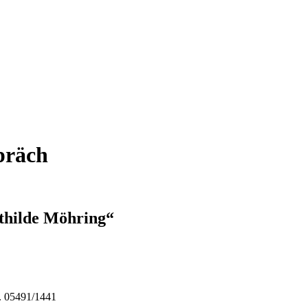
spräch
athilde Möhring“
. 05491/1441