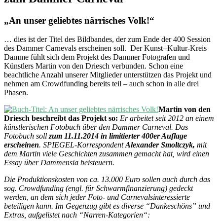
„An unser geliebtes närrisches Volk!“
… dies ist der Titel des Bildbandes, der zum Ende der 400 Session
des Dammer Carnevals erscheinen soll. Der Kunst+Kultur-Kreis
Damme fühlt sich dem Projekt des Dammer Fotografen und
Künstlers Martin von den Driesch verbunden. Schon eine
beachtliche Anzahl unserer Mitglieder unterstützen das Projekt und
nehmen am Crowdfunding bereits teil – auch schon in alle drei
Phasen.
Martin von den
Driesch beschreibt das Projekt so:
Er arbeitet seit 2012 an einem
künstlerischen Fotobuch über den Dammer Carneval. Das
Fotobuch soll
zum 11.11.2014 in limitierter 400er Auflage
erscheinen
. SPIEGEL-Korrespondent
Alexander Smoltczyk,
mit
dem Martin viele Geschichten zusammen gemacht hat, wird einen
Essay über Dammensia beisteuern.
Die Produktionskosten von ca. 13.000 Euro sollen auch durch das
sog. Crowdfunding (engl. für Schwarmfinanzierung) gedeckt
werden, an dem sich jeder Foto- und Carnevalsinteressierte
beteiligen kann. Im Gegenzug gibt es diverse “Dankeschöns” und
Extras, aufgelistet nach “Narren-Kategorien“: