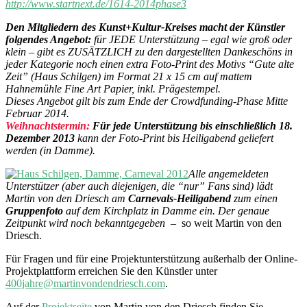
http://www.startnext.de/1614-2014phase3
Den Mitgliedern des Kunst+Kultur-Kreises macht der Künstler
folgendes Angebot:
für JEDE Unterstützung – egal wie groß oder
klein – gibt es ZUSÄTZLICH zu den dargestellten Dankeschöns in
jeder Kategorie noch einen extra Foto-Print des Motivs “Gute alte
Zeit” (Haus Schilgen) im Format 21 x 15 cm auf mattem
Hahnemühle Fine Art Papier, inkl. Prägestempel.
Dieses Angebot gilt bis zum Ende der Crowdfunding-Phase Mitte
Februar 2014.
Weihnachtstermin:
Für jede Unterstützung bis einschließlich 18.
Dezember 2013
kann der Foto-Print bis Heiligabend geliefert
werden (in Damme).
Alle angemeldeten
Unterstützer (aber auch diejenigen, die “nur” Fans sind) lädt
Martin von den Driesch am
Carnevals-Heiligabend
zum einen
Gruppenfoto
auf dem Kirchplatz in Damme ein. Der genaue
Zeitpunkt wird noch bekanntgegeben
–
so weit Martin von den
Driesch.
Für Fragen und für eine Projektunterstützung außerhalb der Online-
Projektplattform erreichen Sie den Künstler unter
400jahre@martinvondendriesch.com
.
Auf der
Projektseite
von Martin von den Driesch finden Sie