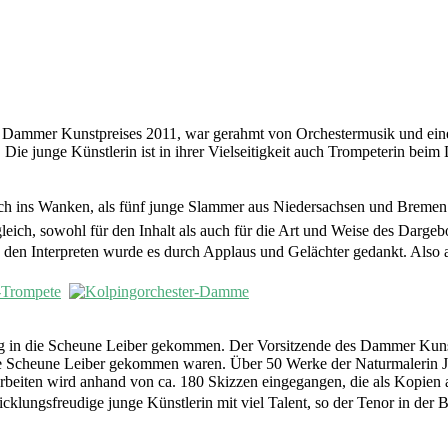
s Dammer Kunstpreises 2011, war gerahmt von Orchestermusik und einem
e junge Künstlerin ist in ihrer Vielseitigkeit auch Trompeterin beim
ins Wanken, als fünf junge Slammer aus Niedersachsen und Bremen d
ch, sowohl für den Inhalt als auch für die Art und Weise des Dargebo
en Interpreten wurde es durch Applaus und Gelächter gedankt. Also al
ung in die Scheune Leiber gekommen. Der Vorsitzende des Dammer Kunst
 die Scheune Leiber gekommen waren. Über 50 Werke der Naturmalerin Ja
beiten wird anhand von ca. 180 Skizzen eingegangen, die als Kopien aus
wicklungsfreudige junge Künstlerin mit viel Talent, so der Tenor in 