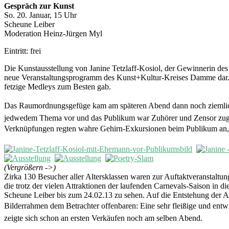
Gespräch zur Kunst
So. 20. Januar, 15 Uhr
Scheune Leiber
Moderation Heinz-Jürgen Myl
Eintritt: frei
Die Kunstausstellung von Janine Tetzlaff-Kosiol, der Gewinnerin de
neue Veranstaltungsprogramm des Kunst+Kultur-Kreises Damme dar. Di
fetzige Medleys zum Besten gab.
Das Raumordnungsgefüge kam am späteren Abend dann noch ziemlich 
jedwedem Thema vor und das Publikum war Zuhörer und Zensor zuglei
Verknüpfungen regten wahre Gehirn-Exkursionen beim Publikum an, d
(Vergrößern ->)
Zirka 130 Besucher aller Altersklassen waren zur Auftaktveranstalt
die trotz der vielen Attraktionen der laufenden Carnevals-Saison in
Scheune Leiber bis zum 24.02.13 zu sehen. Auf die Entstehung der Ar
Bilderrahmen dem Betrachter offenbaren: Eine sehr fleißige und ent
zeigte sich schon an ersten Verkäufen noch am selben Abend.