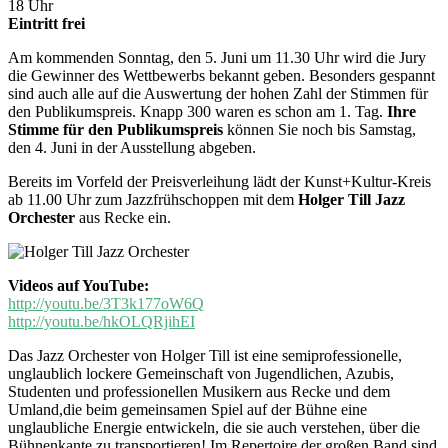
18 Uhr
Eintritt frei
Am kommenden Sonntag, den 5. Juni um 11.30 Uhr wird die Jury
die Gewinner des Wettbewerbs bekannt geben. Besonders gespannt
sind auch alle auf die Auswertung der hohen Zahl der Stimmen für
den Publikumspreis. Knapp 300 waren es schon am 1. Tag.
Ihre
Stimme für den Publikumspreis
können Sie noch bis Samstag,
den 4. Juni in der Ausstellung abgeben.
Bereits im Vorfeld der Preisverleihung lädt der Kunst+Kultur-Kreis
ab 11.00 Uhr zum Jazzfrühschoppen mit dem
Holger Till Jazz
Orchester
aus Recke ein.
Videos auf YouTube:
http://youtu.be/3T3k177oW6Q
http://youtu.be/hkOLQRjihEI
Das Jazz Orchester von Holger Till ist eine semiprofessionelle,
unglaublich lockere Gemeinschaft von Jugendlichen, Azubis,
Studenten und professionellen Musikern aus Recke und dem
Umland,die beim gemeinsamen Spiel auf der Bühne eine
unglaubliche Energie entwickeln, die sie auch verstehen, über die
Bühnenkante zu transportieren! Im Repertoire der großen Band sind