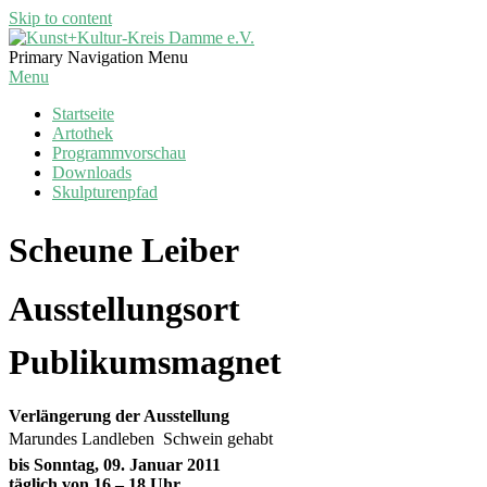
Skip to content
Kunst+Kultur-
Primary Navigation Menu
Kreis
Menu
Damme
Startseite
e.V.
Artothek
Programmvorschau
Downloads
Skulpturenpfad
Scheune Leiber 
Ausstellungsort 
Publikumsmagnet
Verlängerung der Ausstellung
Marundes Landleben  Schwein gehabt
bis Sonntag, 09. Januar 2011
täglich von 16 – 18 Uhr