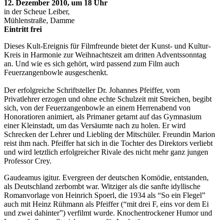
12. Dezember 2010, um 18 Uhr
in der Scheue Leiber,
Mühlenstraße, Damme
Eintritt frei
Dieses Kult-Ereignis für Filmfreunde bietet der Kunst- und Kultur-
Kreis in Harmonie zur Weihnachtszeit am dritten Adventssonntag
an. Und wie es sich gehört, wird passend zum Film auch
Feuerzangenbowle ausgeschenkt.
Der erfolgreiche Schriftsteller Dr. Johannes Pfeiffer, vom
Privatlehrer erzogen und ohne echte Schulzeit mit Streichen, begibt
sich, von der Feuerzangenbowle an einem Herrenabend von
Honoratioren animiert, als Primaner getarnt auf das Gymnasium
einer Kleinstadt, um das Versäumte nach zu holen. Er wird
Schrecken der Lehrer und Liebling der Mitschüler. Freundin Marion
reist ihm nach. Pfeiffer hat sich in die Tochter des Direktors verliebt
und wird letztlich erfolgreicher Rivale des nicht mehr ganz jungen
Professor Crey.
Gaudeamus igitur. Evergreen der deutschen Komödie, entstanden,
als Deutschland zerbombt war. Witziger als die sanfte idyllische
Romanvorlage von Heinrich Spoerl, die 1934 als “So ein Flegel”
auch mit Heinz Rühmann als Pfeiffer (“mit drei F, eins vor dem Ei
und zwei dahinter”) verfilmt wurde. Knochentrockener Humor und