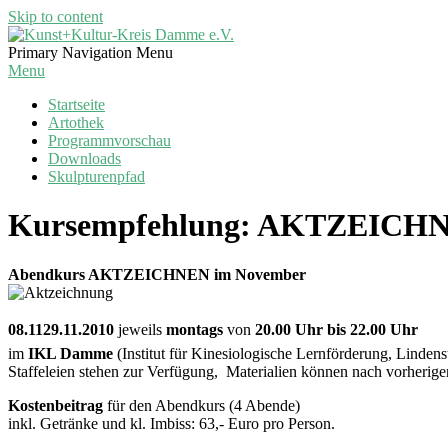
Skip to content
Kunst+Kultur-
Primary Navigation Menu
Kreis
Menu
Damme
Startseite
e.V.
Artothek
Programmvorschau
Downloads
Skulpturenpfad
Kursempfehlung: AKTZEICH
Abendkurs AKTZEICHNEN im November
08.1129.11.2010
jeweils
montags
von
20.00 Uhr bis 22.00 Uhr
im
IKL Damme
(Institut für Kinesiologische Lernförderung, Lindens
Staffeleien stehen zur Verfügung, Materialien können nach vorherige
Kostenbeitrag
für den Abendkurs (4 Abende)
inkl. Getränke und kl. Imbiss: 63,- Euro pro Person.