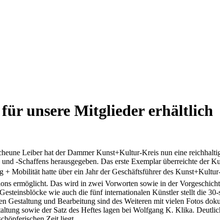
ür unsere Mitglieder erhältlich
eune Leiber hat der Dammer Kunst+Kultur-Kreis nun eine reichhaltig i
nd -Schaffens herausgegeben. Das erste Exemplar überreichte der Kul
 Mobilität hatte über ein Jahr der Geschäftsführer des Kunst+Kultur
ons ermöglicht. Das wird in zwei Vorworten sowie in der Vorgeschicht
esteinsblöcke wie auch die fünf internationalen Künstler stellt die 30
en Gestaltung und Bearbeitung sind des Weiteren mit vielen Fotos doku
taltung sowie der Satz des Heftes lagen bei Wolfgang K. Klika. Deutli
chöpferischen Zeit liegt.