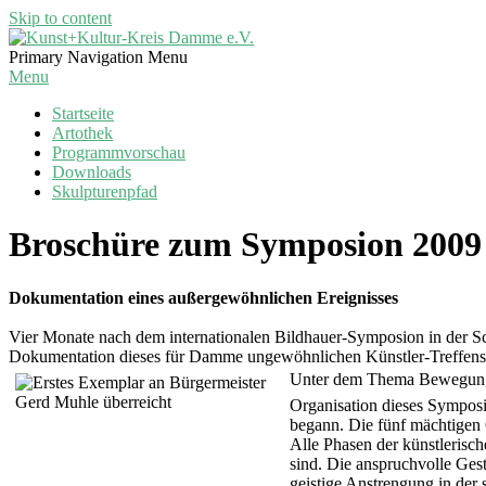
Skip to content
Kunst+Kultur-
Primary Navigation Menu
Kreis
Menu
Damme
Startseite
e.V.
Artothek
Programmvorschau
Downloads
Skulpturenpfad
Broschüre zum Symposion 2009 f
Dokumentation eines außergewöhnlichen Ereignisses
Vier Monate nach dem internationalen Bildhauer-Symposion in der Sch
Dokumentation dieses für Damme ungewöhnlichen Künstler-Treffens u
Unter dem Thema Bewegung +
Organisation dieses Symposi
begann. Die fünf mächtigen G
Alle Phasen der künstlerisch
sind. Die anspruchvolle Ges
geistige Anstrengung in der s