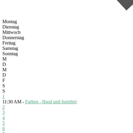
Montag
Dienstag
Mittwoch
Donnerstag
Freitag
Samstag
Sonntag
M
D
M
D
F
S
S
1
11:30 AM -
Farben - floral und formfrei
2
3
4
5
6