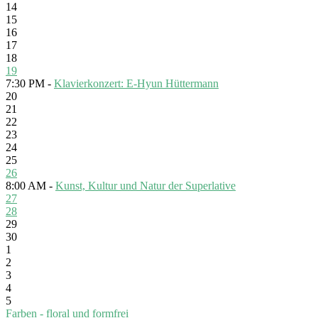
14
15
16
17
18
19
7:30 PM -
Klavierkonzert: E-Hyun Hüttermann
20
21
22
23
24
25
26
8:00 AM -
Kunst, Kultur und Natur der Superlative
27
28
29
30
1
2
3
4
5
Farben - floral und formfrei