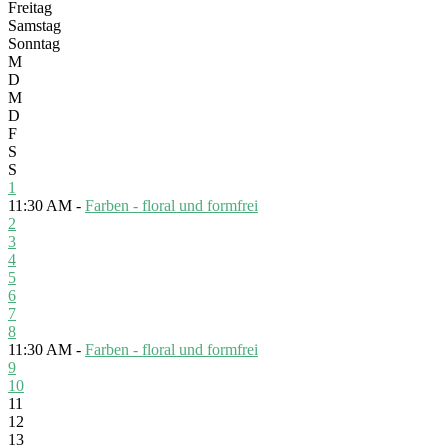
Freitag
Samstag
Sonntag
M
D
M
D
F
S
S
1
11:30 AM -
Farben - floral und formfrei
2
3
4
5
6
7
8
11:30 AM -
Farben - floral und formfrei
9
10
11
12
13