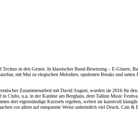
d Techno in den Genen. In klassischer Band-Besetzung – E-Gitarre, Bas
tanzbar, mit Mut zu elegischen Melodien, opulenten Breaks und satten 
zentischer Zusammenarbeit mit David August, wurden sie 2016 für den 
und in Clubs, u.a. in der Kantine am Berghain, dem Tallinn Music Festiva
mmen drei eigenständige Kurzsets ergeben, weben sie kunstvoll klangli
machen vor allem auf entspannte Weise unheimlich viel Druck. Cats & Br