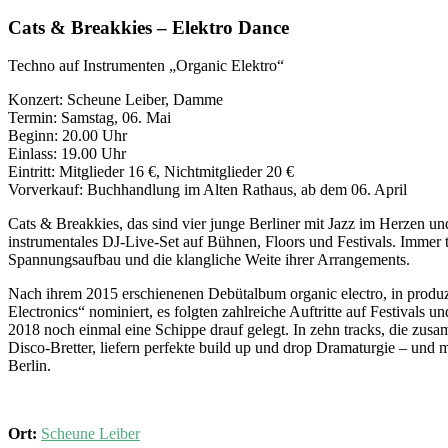
Cats & Breakkies – Elektro Dance
Techno auf Instrumenten „Organic Elektro“
Konzert: Scheune Leiber, Damme
Termin: Samstag, 06. Mai
Beginn: 20.00 Uhr
Einlass: 19.00 Uhr
Eintritt: Mitglieder 16 €, Nichtmitglieder 20 €
Vorverkauf: Buchhandlung im Alten Rathaus, ab dem 06. April
Cats & Breakkies, das sind vier junge Berliner mit Jazz im Herzen un
instrumentales DJ-Live-Set auf Bühnen, Floors und Festivals. Immer 
Spannungsaufbau und die klangliche Weite ihrer Arrangements.
Nach ihrem 2015 erschienenen Debütalbum organic electro, in produ
Electronics“ nominiert, es folgten zahlreiche Auftritte auf Festivals 
2018 noch einmal eine Schippe drauf gelegt. In zehn tracks, die zusa
Disco-Bretter, liefern perfekte build up und drop Dramaturgie – und 
Berlin.
Ort:
Scheune Leiber