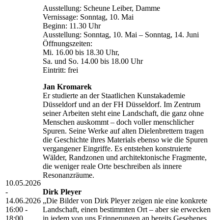
Ausstellung: Scheune Leiber, Damme
Vernissage: Sonntag, 10. Mai
Beginn: 11.30 Uhr
Ausstellung: Sonntag, 10. Mai – Sonntag, 14. Juni
Öffnungszeiten:
Mi. 16.00 bis 18.30 Uhr,
Sa. und So. 14.00 bis 18.00 Uhr
Eintritt: frei
Jan Kromarek
Er studierte an der Staatlichen Kunstakademie
Düsseldorf und an der FH Düsseldorf. Im Zentrum
seiner Arbeiten steht eine Landschaft, die ganz ohne
Menschen auskommt – doch voller menschlicher
Spuren. Seine Werke auf alten Dielenbrettern tragen
die Geschichte ihres Materials ebenso wie die Spuren
vergangener Eingriffe. Es entstehen konstruierte
Wälder, Randzonen und architektonische Fragmente,
die weniger reale Orte beschreiben als innere
Resonanzräume.
10.05.2026
-
Dirk Pleyer
14.06.2026
„Die Bilder von Dirk Pleyer zeigen nie eine konkrete
16:00 -
Landschaft, einen bestimmten Ort – aber sie erwecken
18:00
in jedem von uns Erinnerungen an bereits Gesehenes,