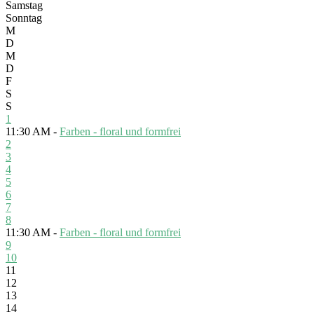
Samstag
Sonntag
M
D
M
D
F
S
S
1
11:30 AM -
Farben - floral und formfrei
2
3
4
5
6
7
8
11:30 AM -
Farben - floral und formfrei
9
10
11
12
13
14