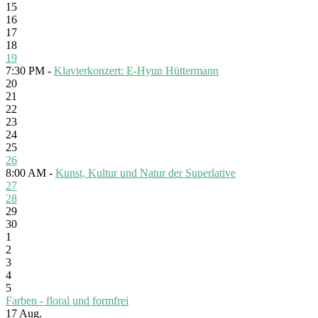
15
16
17
18
19
7:30 PM -
Klavierkonzert: E-Hyun Hüttermann
20
21
22
23
24
25
26
8:00 AM -
Kunst, Kultur und Natur der Superlative
27
28
29
30
1
2
3
4
5
Farben - floral und formfrei
17
Aug.