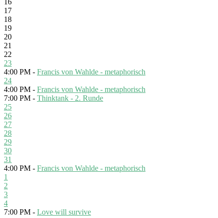
16
17
18
19
20
21
22
23
4:00 PM -
Francis von Wahlde - metaphorisch
24
4:00 PM -
Francis von Wahlde - metaphorisch
7:00 PM -
Thinktank - 2. Runde
25
26
27
28
29
30
31
4:00 PM -
Francis von Wahlde - metaphorisch
1
2
3
4
7:00 PM -
Love will survive