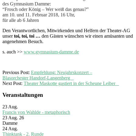
des Gymnasium Damme:
“Frosch oder König – Wer weiß das genau?”
am 10. und 11. Februar 2018, 16 Uhr,
für alle ab 6 Jahren
Den Verantwortlichen, Mitwirkenden und Helfern der Theater-AG
unser
toi, toi, toi …
den Gästen wünschen wir einen amüsanten und
angenehmen Besuch.
s. auch >>
www.gymnasium-damme.de
2018-
Previous Post:
Empfehlung: Neujahrskonzert –
01-
Blasorchester Handorf-Langenberg
20
Next Post:
Theater Maskotte gastiert in der Scheune Leiber
Veranstaltungen
23
Aug.
Francis von Wahlde - metaphorisch
23 Aug. 26
Damme
24
Aug.
Thinktank - 2. Runde