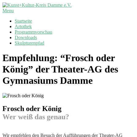
Skip
to
Kunst+Kultur-
Primary
Menu
content
Kreis
Navigation
Startseite
Damme
Menu
Artothek
e.V.
Programmvorschau
Downloads
Skulpturenpfad
Empfehlung: “Frosch oder
König” der Theater-AG des
Gymnasiums Damme
Frosch oder König
Wer weiß das genau?
Wir empfehlen den Besuch der Aufführungen der Theater-AG