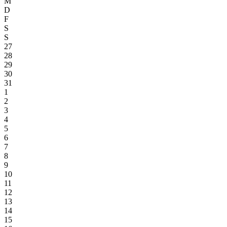
M
D
F
S
S
27
28
29
30
31
1
2
3
4
5
6
7
8
9
10
11
12
13
14
15