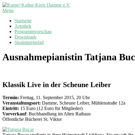
Skip
to
Kunst+Kultur-
Primary
Menu
content
Kreis
Navigation
Startseite
Damme
Menu
Artothek
e.V.
Programmvorschau
Downloads
Skulpturenpfad
Ausnahmepianistin Tatjana Buc
Klassik Live in der Scheune Leiber
Termin:
Freitag, 11. September 2015, 20 Uhr
Veranstaltungsort:
Damme, Scheune Leiber, Mühlenstraße 12a
Eintritt:
15 Euro (12 Euro für Mitglieder)
Vorverkauf
: Buchhandlung im Alten Rathaus
Öffentliche Bücherei St. Viktor
Tatjana Bucar studierte in ihrer Heimatstadt Ljubljana. Sie erwarb ih