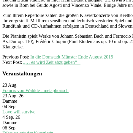
sowie in Rom bei Guido Agosti und Vincenzo Vitale. Einige Jahre un
Zum Ihrem Repertoire zählen die großen Klavierkonzerte von Beet
ihr vorgestellt. Mit ihrem sensiblen und technisch versierten Spiel und
Rundfunk und CD-Aufnahmen erfolgten in Deutschland und Sloweni
Die Pianistin spielt Werke von Johann Sebastian Bach und Ferruccio 
As-Dur op. 110), Frédéric Chopin (Fünf Etuden aus op. 10 und op. 2
Klangreise.
2015-
Previous Post:
In die Domstadt Münster Ende August 2015
08-
Next Post:
„… es wird Zeit abzugeben“
28
Veranstaltungen
23
Aug.
Francis von Wahlde - metaphorisch
23 Aug. 26
Damme
04
Sep.
Love will survive
4 Sep. 26
Damme
06
Sep.