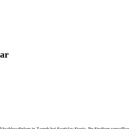
ar
r Abschlussdiplom in Zagreb bei Svetislav Stanic. Ihr Studium vervollk