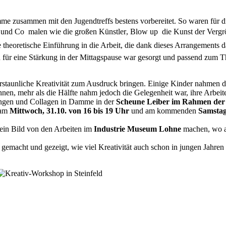
e zusammen mit den Jugendtreffs bestens vorbereitet. So waren für d
und Co  malen wie die großen Künstler, Blow up  die Kunst der Vergr
ne theoretische Einführung in die Arbeit, die dank dieses Arrangements 
h für eine Stärkung in der Mittagspause war gesorgt und passend zum 
erstaunliche Kreativität zum Ausdruck bringen. Einige Kinder nahmen d
nnen, mehr als die Hälfte nahm jedoch die Gelegenheit war, ihre Arbeit
nungen und Collagen in Damme in der
Scheune Leiber im Rahmen der
 am
Mittwoch, 31.10. von 16 bis 19 Uhr
und am kommenden
Samsta
ein Bild von den Arbeiten im
Industrie Museum Lohne
machen, wo a
aß gemacht und gezeigt, wie viel Kreativität auch schon in jungen Jahre