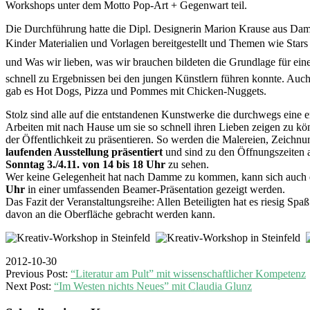
Workshops unter dem Motto Pop-Art + Gegenwart teil.
Die Durchführung hatte die Dipl. Designerin Marion Krause aus Damm
Kinder Materialien und Vorlagen bereitgestellt und Themen wie Stars 
und Was wir lieben, was wir brauchen bildeten die Grundlage für ei
schnell zu Ergebnissen bei den jungen Künstlern führen konnte. Auc
gab es Hot Dogs, Pizza und Pommes mit Chicken-Nuggets.
Stolz sind alle auf die entstandenen Kunstwerke die durchwegs eine 
Arbeiten mit nach Hause um sie so schnell ihren Lieben zeigen zu kö
der Öffentlichkeit zu präsentieren. So werden die Malereien, Zeich
laufenden Ausstellung präsentiert
und sind zu den Öffnungszeiten
Sonntag 3./4.11. von 14 bis 18 Uhr
zu sehen.
Wer keine Gelegenheit hat nach Damme zu kommen, kann sich auch 
Uhr
in einer umfassenden Beamer-Präsentation gezeigt werden.
Das Fazit der Veranstaltungsreihe: Allen Beteiligten hat es riesig Sp
davon an die Oberfläche gebracht werden kann.
2012-10-30
Previous Post:
“Literatur am Pult” mit wissenschaftlicher Kompetenz
Next Post:
“Im Westen nichts Neues” mit Claudia Glunz