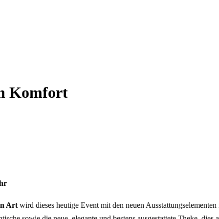
em Komfort
Uhr
n Art
 wird dieses heutige Event mit den neuen Ausstattungselementen 
sche sowie die neue, elegante und bestens ausgestattete Theke  dies 