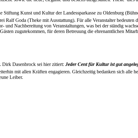
e Stiftung Kunst und Kultur der Landessparkasse zu Oldenburg (Bühne
 Ralf Goda (Theke mit Ausstattung). Für alle Veranstalter bedeuten d
er Vor- und Nachbereitung von Veranstaltungen, was bei der ständig wa
 Gästen zugutekommen, für deren Betreuung die ehrenamtlichen Mitarb
Dirk Dasenbrock sei hier zitiert:
Jeder Cent für Kultur ist gut angeleg
terhin mit allen Kräften engagieren. Gleichzeitig bedanken sich alle h
eune Leiber.