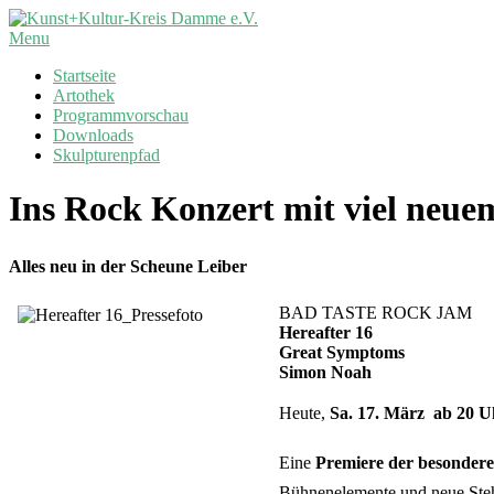
Skip
to
Kunst+Kultur-
Primary
Menu
content
Kreis
Navigation
Startseite
Damme
Menu
Artothek
e.V.
Programmvorschau
Downloads
Skulpturenpfad
Ins Rock Konzert mit viel neu
Alles neu in der Scheune Leiber
BAD TASTE ROCK JAM
Hereafter 16
Great Symptoms
Simon Noah
Heute,
Sa. 17. März  ab 20 
Eine 
Premiere der besondere
Bühnenelemente und neue Stehti