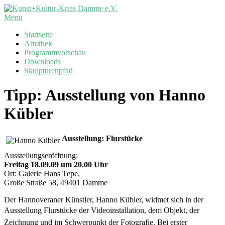
Skip
to
Kunst+Kultur-
Primary
Menu
content
Kreis
Navigation
Startseite
Damme
Menu
Artothek
e.V.
Programmvorschau
Downloads
Skulpturenpfad
Tipp: Ausstellung von Hanno
Kübler
Ausstellung: Flurstücke
Ausstellungseröffnung:
Freitag 18.09.09 um 20.00 Uhr
Ort: Galerie Hans Tepe,
Große Straße 58, 49401 Damme
Der Hannoveraner Künstler, Hanno Kübler, widmet sich in der
Ausstellung Flurstücke der Videoinstallation, dem Objekt, der
Zeichnung und im Schwerpunkt der Fotografie. Bei erster