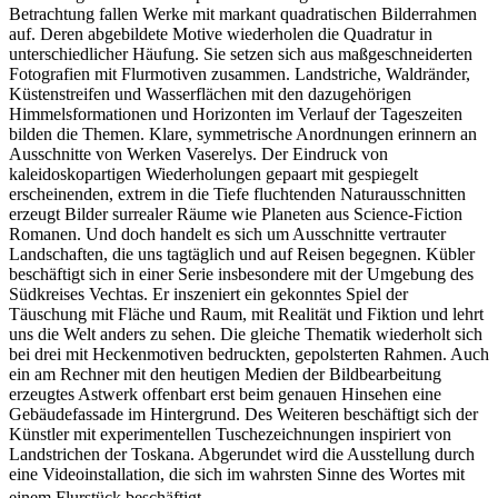
Betrachtung fallen Werke mit markant quadratischen Bilderrahmen
auf. Deren abgebildete Motive wiederholen die Quadratur in
unterschiedlicher Häufung.
Sie setzen sich aus maßgeschneiderten
Fotografien mit Flurmotiven zusammen. Landstriche, Waldränder,
Küstenstreifen und Wasserflächen mit den dazugehörigen
Himmelsformationen und Horizonten im Verlauf der Tageszeiten
bilden die Themen. Klare, symmetrische Anordnungen erinnern an
Ausschnitte von Werken Vaserelys. Der Eindruck von
kaleidoskopartigen Wiederholungen gepaart mit gespiegelt
erscheinenden, extrem in die Tiefe fluchtenden Naturausschnitten
erzeugt Bilder surrealer Räume wie Planeten aus Science-Fiction
Romanen. Und doch handelt es sich um Ausschnitte vertrauter
Landschaften, die uns tagtäglich und auf Reisen begegnen. Kübler
beschäftigt sich in einer Serie insbesondere mit der Umgebung des
Südkreises Vechtas. Er inszeniert ein gekonntes Spiel der
Täuschung mit Fläche und Raum, mit Realität und Fiktion und lehrt
uns die Welt anders zu sehen. Die gleiche Thematik wiederholt sich
bei drei mit Heckenmotiven bedruckten, gepolsterten Rahmen. Auch
ein am Rechner mit den heutigen Medien der Bildbearbeitung
erzeugtes Astwerk offenbart erst beim genauen Hinsehen eine
Gebäudefassade im Hintergrund. Des Weiteren beschäftigt sich der
Künstler mit experimentellen Tuschezeichnungen inspiriert von
Landstrichen der Toskana. Abgerundet wird die Ausstellung durch
eine Videoinstallation, die sich im wahrsten Sinne des Wortes mit
einem Flurstück beschäftigt.