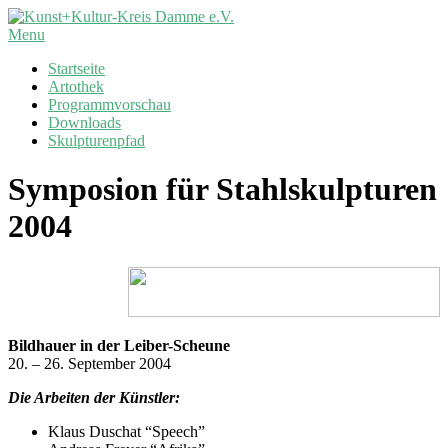
Skip
to
Kunst+Kultur-
Primary
Menu
content
Kreis
Navigation
Startseite
Damme
Menu
Artothek
e.V.
Programmvorschau
Downloads
Skulpturenpfad
Symposion für Stahlskulpturen
2004
Bildhauer in der Leiber-Scheune
20. – 26. September 2004
Die Arbeiten der Künstler:
Klaus Duschat “Speech”