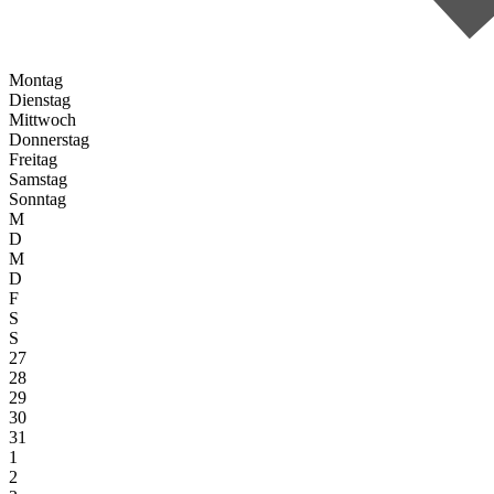
Montag
Dienstag
Mittwoch
Donnerstag
Freitag
Samstag
Sonntag
M
D
M
D
F
S
S
27
28
29
30
31
1
2