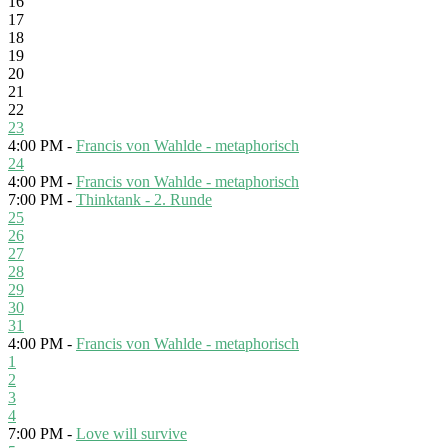
16
17
18
19
20
21
22
23
4:00 PM -
Francis von Wahlde - metaphorisch
24
4:00 PM -
Francis von Wahlde - metaphorisch
7:00 PM -
Thinktank - 2. Runde
25
26
27
28
29
30
31
4:00 PM -
Francis von Wahlde - metaphorisch
1
2
3
4
7:00 PM -
Love will survive