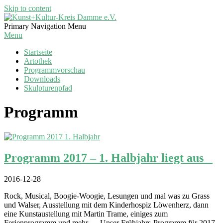
Skip to content
Kunst+Kultur-
Primary Navigation Menu
Kreis
Menu
Damme
Startseite
e.V.
Artothek
Programmvorschau
Downloads
Skulpturenpfad
Programm
Programm 2017 – 1. Halbjahr liegt aus
2016-12-28
Rock, Musical, Boogie-Woogie, Lesungen und mal was zu Grass
und Walser, Ausstellung mit dem Kinderhospiz Löwenherz, dann
eine Kunstaustellung mit Martin Trame, einiges zum
Ferienprogramm und mehr … Unser Frühjahrs-Programm für 2017