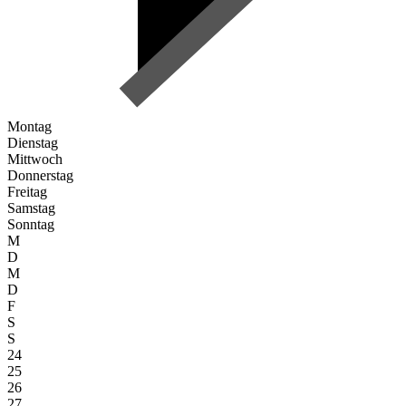
Montag
Dienstag
Mittwoch
Donnerstag
Freitag
Samstag
Sonntag
M
D
M
D
F
S
S
24
25
26
27