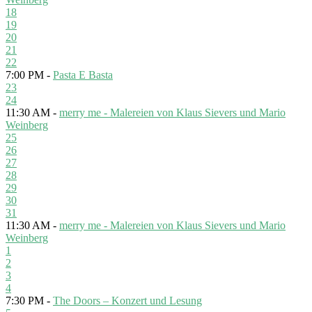
18
19
20
21
22
7:00 PM -
Pasta E Basta
23
24
11:30 AM -
merry me - Malereien von Klaus Sievers und Mario
Weinberg
25
26
27
28
29
30
31
11:30 AM -
merry me - Malereien von Klaus Sievers und Mario
Weinberg
1
2
3
4
7:30 PM -
The Doors – Konzert und Lesung