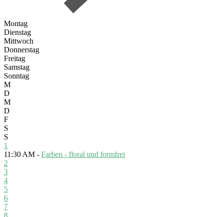
Montag
Dienstag
Mittwoch
Donnerstag
Freitag
Samstag
Sonntag
M
D
M
D
F
S
S
1
11:30 AM -
Farben - floral und formfrei
2
3
4
5
6
7
8