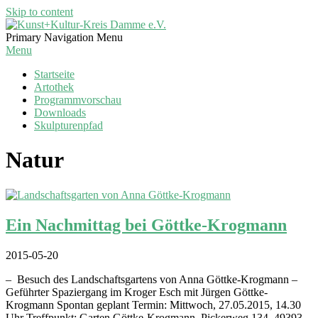
Skip to content
Kunst+Kultur-
Primary Navigation Menu
Kreis
Menu
Damme
Startseite
e.V.
Artothek
Programmvorschau
Downloads
Skulpturenpfad
Natur
Ein Nachmittag bei Göttke-Krogmann
2015-05-20
– Besuch des Landschaftsgartens von Anna Göttke-Krogmann –
Geführter Spaziergang im Kroger Esch mit Jürgen Göttke-
Krogmann Spontan geplant Termin: Mittwoch, 27.05.2015, 14.30
Uhr Treffpunkt: Garten Göttke-Krogmann, Pickerweg 134, 49393