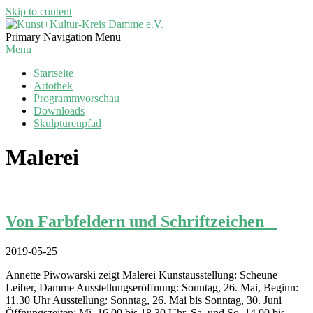
Skip to content
Kunst+Kultur-
Primary Navigation Menu
Kreis
Menu
Damme
Startseite
e.V.
Artothek
Programmvorschau
Downloads
Skulpturenpfad
Malerei
Von Farbfeldern und Schriftzeichen
2019-05-25
Annette Piwowarski zeigt Malerei Kunstausstellung: Scheune
Leiber, Damme Ausstellungseröffnung: Sonntag, 26. Mai, Beginn:
11.30 Uhr Ausstellung: Sonntag, 26. Mai bis Sonntag, 30. Juni
Öffnungszeiten: Mi. 16.00 bis 18.30 Uhr, Sa. und So. 14.00 bis