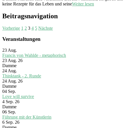
keine Rezepte für das Leben und seine
Weiter lesen
Beitragsnavigation
Vorherige
1
2
3
4
5
Nächste
Veranstaltungen
23
Aug.
Francis von Wahlde - metaphorisch
23 Aug. 26
Damme
24
Aug.
Thinktank - 2. Runde
24 Aug. 26
Damme
04
Sep.
Love will survive
4 Sep. 26
Damme
06
Sep.
Führung mit der Künstlerin
6 Sep. 26
Damme