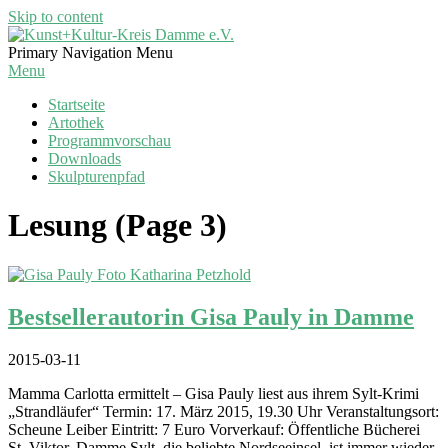
Skip to content
Kunst+Kultur-
Primary Navigation Menu
Kreis
Menu
Damme
Startseite
e.V.
Artothek
Programmvorschau
Downloads
Skulpturenpfad
Lesung
(Page 3)
Bestsellerautorin Gisa Pauly in Damme
2015-03-11
Mamma Carlotta ermittelt – Gisa Pauly liest aus ihrem Sylt-Krimi
„Strandläufer“ Termin: 17. März 2015, 19.30 Uhr Veranstaltungsort:
Scheune Leiber Eintritt: 7 Euro Vorverkauf: Öffentliche Bücherei
St. Viktor, Damme Sylt, die beliebte Nordseeinsel, ist immer wieder