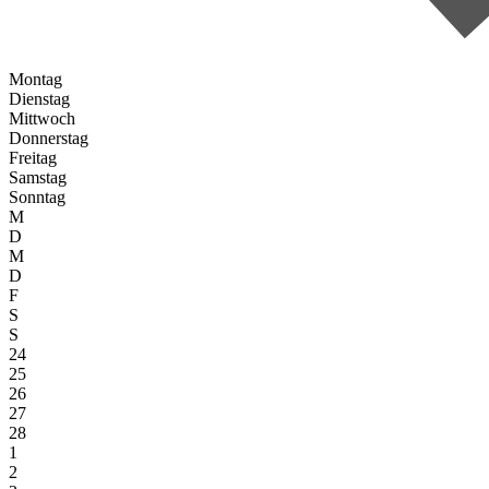
Montag
Dienstag
Mittwoch
Donnerstag
Freitag
Samstag
Sonntag
M
D
M
D
F
S
S
24
25
26
27
28
1
2