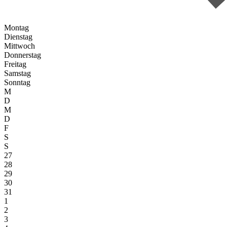
Montag
Dienstag
Mittwoch
Donnerstag
Freitag
Samstag
Sonntag
M
D
M
D
F
S
S
27
28
29
30
31
1
2
3