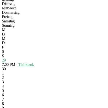
Dienstag
Mittwoch
Donnerstag
Freitag
Samstag
Sonntag
M
D
M
D
F
S
S
29
7:00 PM -
Thinktank
30
1
2
3
4
5
6
7
8
9