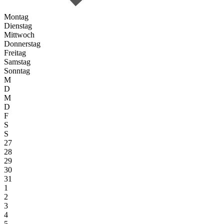
Montag
Dienstag
Mittwoch
Donnerstag
Freitag
Samstag
Sonntag
M
D
M
D
F
S
S
27
28
29
30
31
1
2
3
4
5