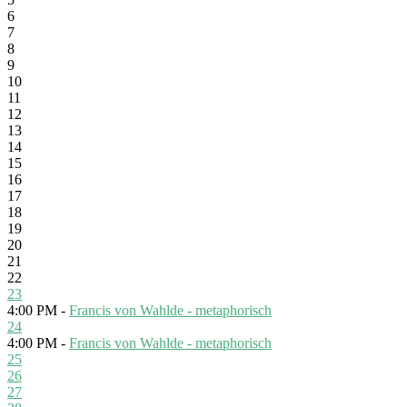
6
7
8
9
10
11
12
13
14
15
16
17
18
19
20
21
22
23
4:00 PM -
Francis von Wahlde - metaphorisch
24
4:00 PM -
Francis von Wahlde - metaphorisch
25
26
27